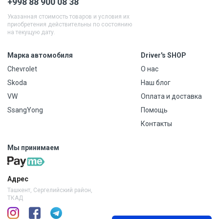
+998 88 900 08 38
Указанная стоимость товаров и условия их
приобретения действительны по состоянию
на текущую дату.
Марка автомобиля
Driver's SHOP
Chevrolet
О нас
Skoda
Наш блог
VW
Оплата и доставка
SsangYong
Помощь
Контакты
Мы принимаем
Адрес
Ташкент, Сергелийский район,
ТКАД