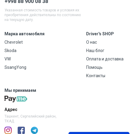
+998 88 900 08 38
Указанная стоимость товаров и условия их
приобретения действительны по состоянию
на текущую дату.
Марка автомобиля
Driver's SHOP
Chevrolet
О нас
Skoda
Наш блог
VW
Оплата и доставка
SsangYong
Помощь
Контакты
Мы принимаем
Адрес
Ташкент, Сергелийский район,
ТКАД