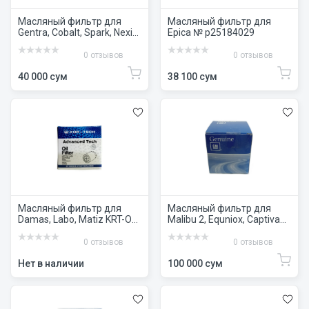
Масляный фильтр для
Масляный фильтр для
Gentra, Cobalt, Spark, Nexia
Epica № p25184029
R3 GM №96985730
0 отзывов
0 отзывов
40 000 сум
38 100 сум
Масляный фильтр для
Масляный фильтр для
Damas, Labo, Matiz KRT-OF-
Malibu 2, Equniox, Captiva
1008
3.0, Tracker 2 (UZB) GM
№25206377
0 отзывов
0 отзывов
Нет в наличии
100 000 сум