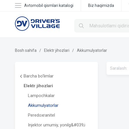
Avtomobil qismlari katalogi
Biz haqimizda
Bosh sahifa
Elektr jihozlari
Аkkumulyatorlar
Saralash:
Barcha bo'limlar
Elektr jihozlari
Lampochkalar
Аkkumulyatorlar
Peredoxranitel
Injektor umumiy, yonilg&#039;i