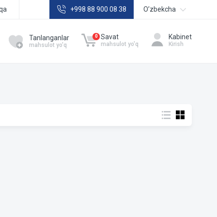
qa
+998 88 900 08 38
Oʼzbekcha
Русский
Savat
Kabinet
0
Tanlanganlar
mahsulot yo'q
Kirish
mahsulot yo'q