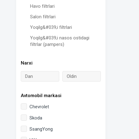
Havo filtrlari
Salon filtrlari
Yoqilg&#039;i filtrlari
Yoqilg&#039;i nasos ostidagi
filtrlar (pampers)
Narxi
Avtomobil markasi
Chevrolet
Skoda
SsangYong