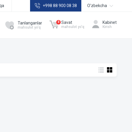
qa
+998 88 900 08 38
Oʼzbekcha
Русский
Savat
Kabinet
0
Tanlanganlar
mahsulot yo'q
Kirish
mahsulot yo'q