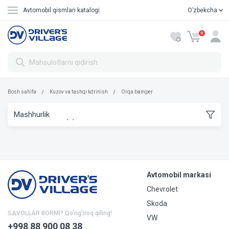
Avtomobil qismlari katalogi
Oʼzbekcha
Русский
0
Bosh sahifa
Kuzov va tashqi ko'rinish
Orqa bamper
Avtomobil markasi
Chevrolet
Skoda
SAVOLLAR BORMI? Qo'ng'iroq qiling!
VW
+998 88 900 08 38