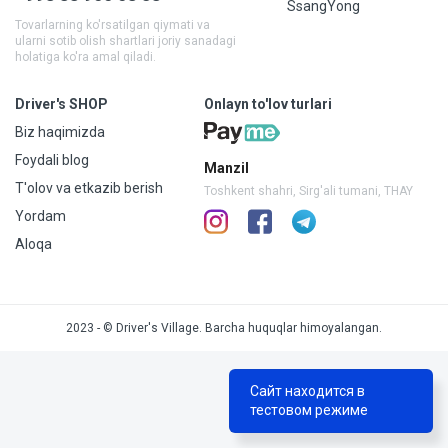
SsangYong
Tovarlarning ko'rsatilgan qiymati va
ularni sotib olish shartlari joriy sanadagi
holatiga ko'ra amal qiladi.
Driver's SHOP
Onlayn to'lov turlari
Biz haqimizda
Foydali blog
Manzil
T'olov va etkazib berish
Toshkent shahri, Sirg'ali tumani, THAY
Yordam
Aloqa
2023 - © Driver's Village. Barcha huquqlar himoyalangan.
Сайт находится в
тестовом режиме