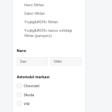
Havo filtrlari
Salon filtrlari
Yoqilg&#039;i filtrlari
Yoqilg&#039;i nasos ostidagi
filtrlar (pampers)
Narxi
Avtomobil markasi
Chevrolet
Skoda
VW