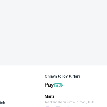
Onlayn to'lov turlari
Manzil
ish
Toshkent shahri, Sirg'ali tumani, THAY