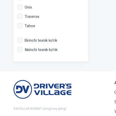
Onix
Traverse
Tahoe
Birinchi texnik ko'rik
Ikkinchi texnik ko'rik
SAVOLLAR BORMI? Qo'ng'iroq qiling!