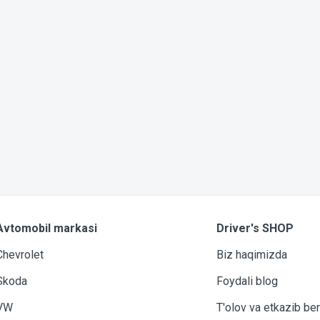
Avtomobil markasi
Driver's SHOP
Chevrolet
Biz haqimizda
Skoda
Foydali blog
VW
T'olov va etkazib ber