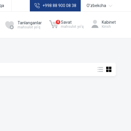
qa
+998 88 900 08 38
Oʼzbekcha
Русский
Savat
Kabinet
0
Tanlanganlar
mahsulot yo'q
Kirish
mahsulot yo'q