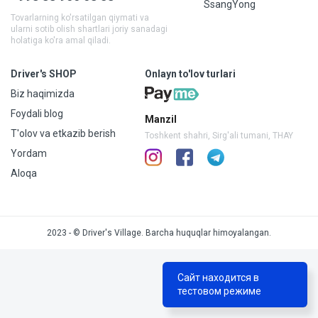
SsangYong
Tovarlarning ko'rsatilgan qiymati va
ularni sotib olish shartlari joriy sanadagi
holatiga ko'ra amal qiladi.
Driver's SHOP
Onlayn to'lov turlari
Biz haqimizda
Foydali blog
Manzil
T'olov va etkazib berish
Toshkent shahri, Sirg'ali tumani, THAY
Yordam
Aloqa
2023 - © Driver's Village. Barcha huquqlar himoyalangan.
Сайт находится в
тестовом режиме