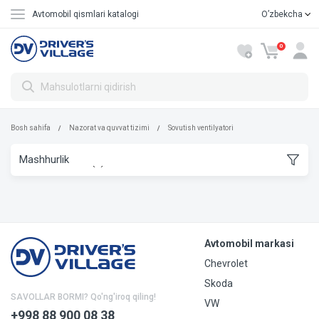
Avtomobil qismlari katalogi
Oʼzbekcha
Русский
0
Bosh sahifa
Nazorat va quvvat tizimi
Sovutish ventilyatori
Avtomobil markasi
Chevrolet
Skoda
SAVOLLAR BORMI? Qo'ng'iroq qiling!
VW
+998 88 900 08 38