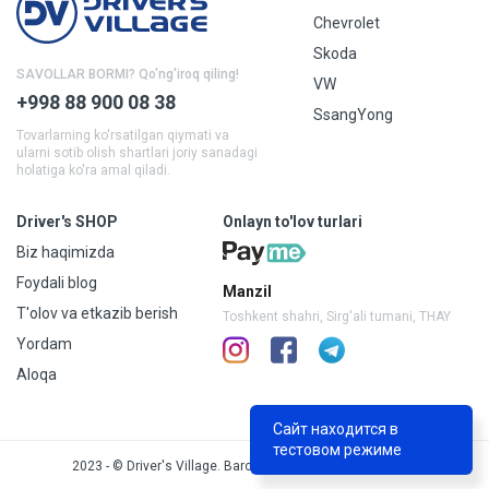
Chevrolet
Skoda
SAVOLLAR BORMI? Qo'ng'iroq qiling!
VW
+998 88 900 08 38
SsangYong
Tovarlarning ko'rsatilgan qiymati va
ularni sotib olish shartlari joriy sanadagi
holatiga ko'ra amal qiladi.
Driver's SHOP
Onlayn to'lov turlari
Biz haqimizda
Foydali blog
Manzil
T'olov va etkazib berish
Toshkent shahri, Sirg'ali tumani, THAY
Yordam
Aloqa
Сайт находится в
тестовом режиме
2023 - © Driver's Village. Barcha huquqlar himoyalangan.