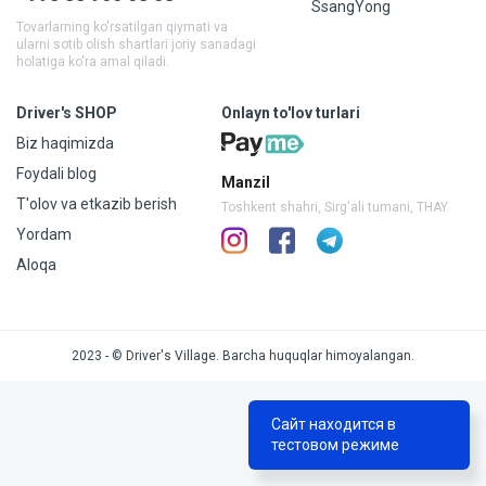
SsangYong
Tovarlarning ko'rsatilgan qiymati va
ularni sotib olish shartlari joriy sanadagi
holatiga ko'ra amal qiladi.
Driver's SHOP
Onlayn to'lov turlari
Biz haqimizda
Foydali blog
Manzil
T'olov va etkazib berish
Toshkent shahri, Sirg'ali tumani, THAY
Yordam
Aloqa
2023 - © Driver's Village. Barcha huquqlar himoyalangan.
Сайт находится в
тестовом режиме