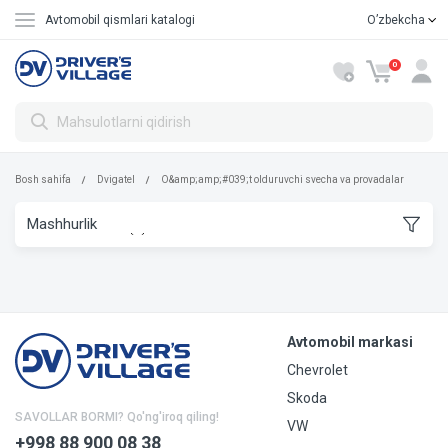
Avtomobil qismlari katalogi
Oʼzbekcha
Русский
0
Bosh sahifa
Dvigatel
O&amp;amp;#039;t olduruvchi svecha va provadalar
Avtomobil markasi
Chevrolet
Skoda
SAVOLLAR BORMI? Qo'ng'iroq qiling!
VW
+998 88 900 08 38