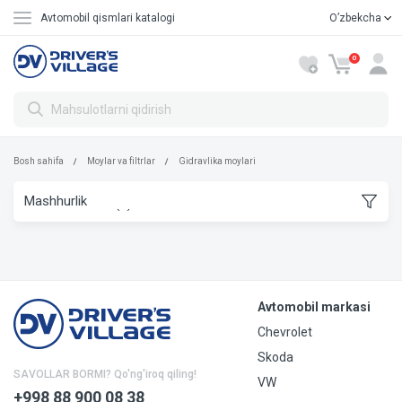
Avtomobil qismlari katalogi
Oʼzbekcha
Русский
0
Bosh sahifa
Moylar va filtrlar
Gidravlika moylari
Avtomobil markasi
Chevrolet
Skoda
SAVOLLAR BORMI? Qo'ng'iroq qiling!
VW
+998 88 900 08 38