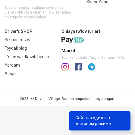
SsangYong
Tovarlarning ko'rsatilgan qiymati va
ularni sotib olish shartlari joriy sanadagi
holatiga ko'ra amal qiladi.
Driver's SHOP
Onlayn to'lov turlari
Biz haqimizda
Foydali blog
Manzil
T'olov va etkazib berish
Toshkent shahri, Sirg'ali tumani, THAY
Yordam
Aloqa
2023 - © Driver's Village. Barcha huquqlar himoyalangan.
Сайт находится в
тестовом режиме