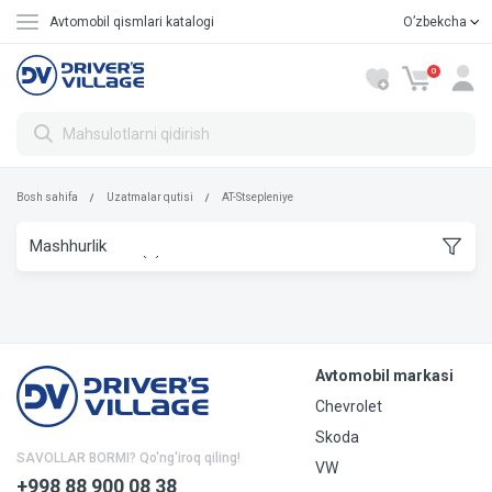
Avtomobil qismlari katalogi
Oʼzbekcha
Русский
0
Bosh sahifa
Uzatmalar qutisi
AT-Stsepleniye
Avtomobil markasi
Chevrolet
Skoda
SAVOLLAR BORMI? Qo'ng'iroq qiling!
VW
+998 88 900 08 38