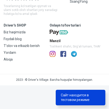
SsangYong
Tovarlarning ko'rsatilgan qiymati va
ularni sotib olish shartlari joriy sanadagi
holatiga ko'ra amal qiladi.
Driver's SHOP
Onlayn to'lov turlari
Biz haqimizda
Foydali blog
Manzil
T'olov va etkazib berish
Toshkent shahri, Sirg'ali tumani, THAY
Yordam
Aloqa
2023 - © Driver's Village. Barcha huquqlar himoyalangan.
Сайт находится в
тестовом режиме