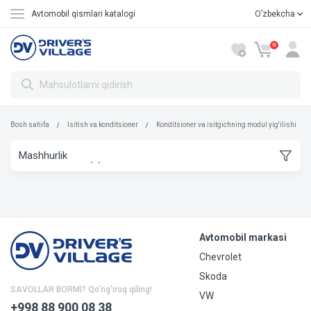
Avtomobil qismlari katalogi
Oʼzbekcha
Русский
0
Bosh sahifa
Isitish va konditsioner
Konditsioner va isitgichning modul yig'ilishi
Avtomobil markasi
Chevrolet
Skoda
SAVOLLAR BORMI? Qo'ng'iroq qiling!
VW
+998 88 900 08 38