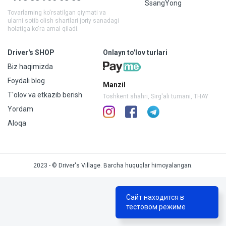
SsangYong
Tovarlarning ko'rsatilgan qiymati va
ularni sotib olish shartlari joriy sanadagi
holatiga ko'ra amal qiladi.
Driver's SHOP
Onlayn to'lov turlari
Biz haqimizda
Foydali blog
Manzil
T'olov va etkazib berish
Toshkent shahri, Sirg'ali tumani, THAY
Yordam
Aloqa
2023 - © Driver's Village. Barcha huquqlar himoyalangan.
Сайт находится в
тестовом режиме