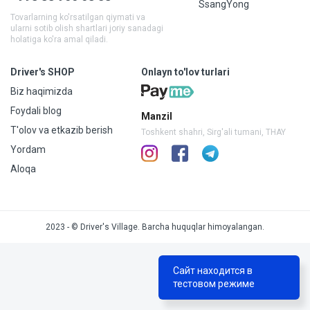
SsangYong
Tovarlarning ko'rsatilgan qiymati va
ularni sotib olish shartlari joriy sanadagi
holatiga ko'ra amal qiladi.
Driver's SHOP
Onlayn to'lov turlari
Biz haqimizda
Foydali blog
Manzil
T'olov va etkazib berish
Toshkent shahri, Sirg'ali tumani, THAY
Yordam
Aloqa
2023 - © Driver's Village. Barcha huquqlar himoyalangan.
Сайт находится в
тестовом режиме