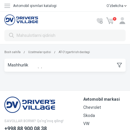
Avtomobil qismlari katalogi
Oʼzbekcha
Русский
0
Bosh sahifa
Uzatmalar qutisi
AT-O'zgartirish dastagi
Avtomobil markasi
Chevrolet
Skoda
SAVOLLAR BORMI? Qo'ng'iroq qiling!
VW
+998 88 900 08 38